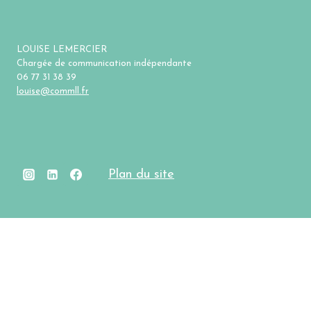
LOUISE LEMERCIER
Chargée de communication indépendante
06 77 31 38 39
louise@commll.fr
Plan du site
Comm'LL 2022 - Site édité avec wordpress - thème
Kadence